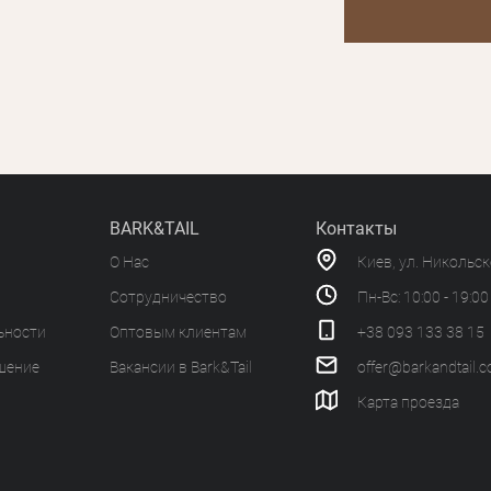
BARK&TAIL
Контакты
О Нас
Киев, ул. Никольс
Сотрудничество
Пн-Вс: 10:00 - 19:00
ьности
Оптовым клиентам
+38 093 133 38 15
шение
Вакансии в Bark&Tail
offer@barkandtail.
Карта проезда