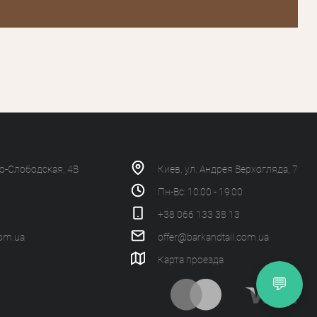
ко-Слободская, 4В
Киев, ул. Андрея Верхогляда, 7
Пн-Вс: 10:00 - 19:00
+38 066 133 38 13
com.ua
offer@barkandtail.com.ua
Карта проезда
💬