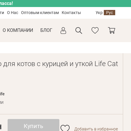
ласса!
ти
О Нас
Оптовым клиентам
Контакты
Укр
Рус
О КОМПАНИИ
БЛОГ
для котов с курицей и уткой Life Cat
ife
ии
н
Купить
Добавить в избранное