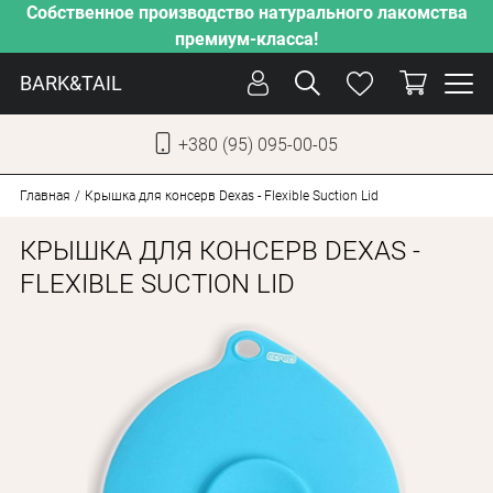
Собственное производство натурального лакомства
премиум-класса!
BARK&TAIL
+380 (95) 095-00-05
УКР
РУС
Главная
Крышка для консерв Dexas - Flexible Suction Lid
КРЫШКА ДЛЯ КОНСЕРВ DEXAS -
СОБАКИ
FLEXIBLE SUCTION LID
КОТЫ
ОТ ЖАРЫ
НАШЕ ПРОИЗВОДСТВО
НОВИНКИ
АКЦИИ
О КОМПАНИИ