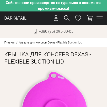
Собственное производство натурального лакомства
премиум-класса!
BARK&TAIL
+380 (95) 095-00-05
УКР
РУС
Главная
Крышка для консерв Dexas - Flexible Suction Lid
КРЫШКА ДЛЯ КОНСЕРВ DEXAS -
СОБАКИ
FLEXIBLE SUCTION LID
КОТЫ
ОТ ЖАРЫ
НАШЕ ПРОИЗВОДСТВО
НОВИНКИ
АКЦИИ
О КОМПАНИИ