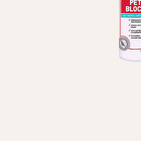
Личные данные
Имя*
Вам 
Фамилия*