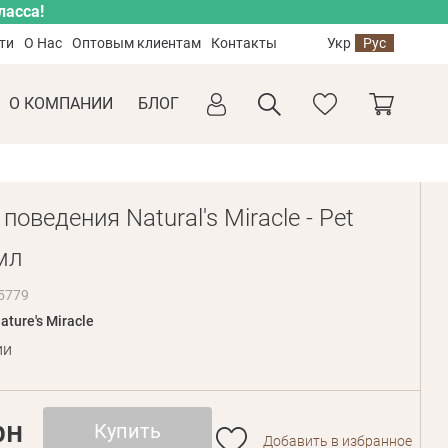
ласса!
ти
О Нас
Оптовым клиентам
Контакты
Укр
Рус
О КОМПАНИИ
БЛОГ
поведения Natural's Miracle - Pet
мл
5779
ature's Miracle
ии
рн
Купить
Добавить в избранное