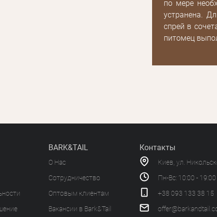
по мере необ
устранена. Д
спрей в сочет
питомец выпо
BARK&TAIL
Контакты
О Нас
Киев, ул. Никольс
Сотрудничество
Пн-Вс: 10:00 - 19:00
ьности
Оптовым клиентам
+38 093 133 38 15
шение
Вакансии в Bark&Tail
offer@barkandtail.