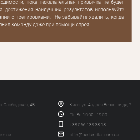
ходимости, пока нежелательная привычка не будет
ля достижения наилучших результатов используйте
ании с тренировками. Не забывайте хвалить, когда
лнил команду даже при помощи спрея.
ко-Слободская, 4В
Киев, ул. Андрея Верхогляда, 7
Пн-Вс: 10:00 - 19:00
+38 066 133 38 13
com.ua
offer@barkandtail.com.ua