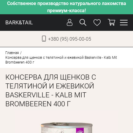
Собственное производство натурального лакомства
премиум-класса!
BARK&TAIL
+380 (95) 095-00-05
УКР
РУС
Главная
Консерва для щенков с телятиной и ежевикой Baskerville - Kalb Mit
Brombeeren 400 г
СОБАКИ
КОНСЕРВА ДЛЯ ЩЕНКОВ С
КОТЫ
ТЕЛЯТИНОЙ И ЕЖЕВИКОЙ
ОТ ЖАРЫ
BASKERVILLE - KALB MIT
НАШЕ ПРОИЗВОДСТВО
BROMBEEREN 400 Г
НОВИНКИ
АКЦИИ
О КОМПАНИИ