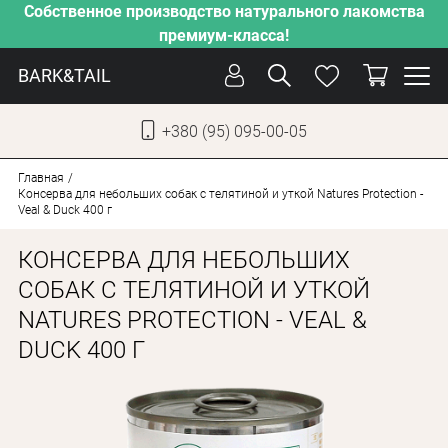
Собственное производство натурального лакомства
премиум-класса!
BARK&TAIL
+380 (95) 095-00-05
УКР
РУС
Главная
Консерва для небольших собак с телятиной и уткой Natures Protection -
Veal & Duck 400 г
СОБАКИ
КОНСЕРВА ДЛЯ НЕБОЛЬШИХ
КОТЫ
СОБАК С ТЕЛЯТИНОЙ И УТКОЙ
ОТ ЖАРЫ
NATURES PROTECTION - VEAL &
НАШЕ ПРОИЗВОДСТВО
DUCK 400 Г
НОВИНКИ
АКЦИИ
О КОМПАНИИ