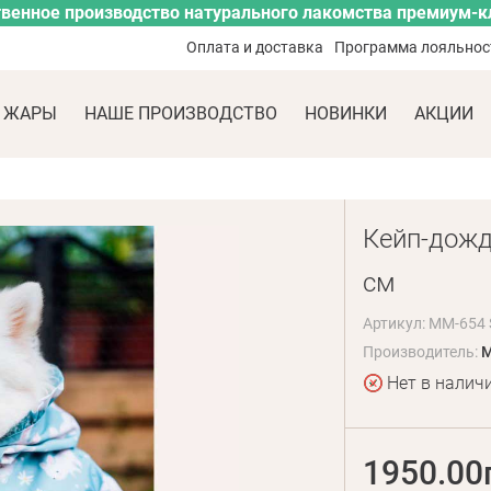
венное производство натурального лакомства премиум-к
Оплата и доставка
Программа лояльнос
 ЖАРЫ
НАШЕ ПРОИЗВОДСТВО
НОВИНКИ
АКЦИИ
Кейп-дожд
см
Артикул: MM-654 
Производитель:
M
Нет в налич
1950.00
E mail