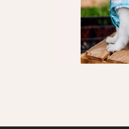
Личные данные
Имя*
Вам 
Фамилия*