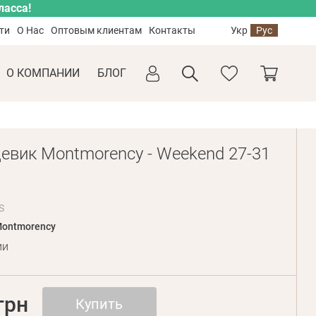
ласса!
ти
О Нас
Оптовым клиентам
Контакты
Укр
Рус
О КОМПАНИИ
БЛОГ
евик Montmorency - Weekend 27-31
S
ontmorency
ии
грн
Купить