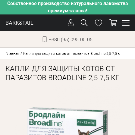
Собственное производство натурального лакомства
премиум-класса!
BARK&TAIL
+380 (95) 095-00-05
УКР
РУС
Главная
Капли для защиты котов от паразитов Broadline 2,5-7,5 кг
КАПЛИ ДЛЯ ЗАЩИТЫ КОТОВ ОТ
СОБАКИ
ПАРАЗИТОВ BROADLINE 2,5-7,5 КГ
КОТЫ
ОТ ЖАРЫ
НАШЕ ПРОИЗВОДСТВО
НОВИНКИ
АКЦИИ
О КОМПАНИИ