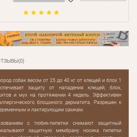
ТЗЫВЫ(0)
Пароль
ород собак весом от 25 до 40 кг от клещей и блох 1
еспечивает защиту от нападения клещей, блох,
Пароль
китов и мух на протяжении 4 недель. Эффективен
дения
аллергического блошиного дерматита. Разрешен к
еременным и лактирующим самкам.
Повторите
пароль
ьзованием с тюбик-пипетки снимают защитный
рокалывают защитную мембрану носика пипетки