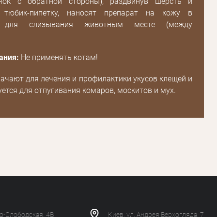
ачок с обратной стороны), раздвинув шерсть и
Зарегистрироваться
тюбик-пипетку, наносят препарат на кожу в
м для слизывания животным месте (между
ания:
Не применять котам!
ачают для лечения и профилактики укусов клещей и
уется для отпугивания комаров, москитов и мух.
ко-Слободская, 4В
Киев, ул. Андрея Верхогляда, 7