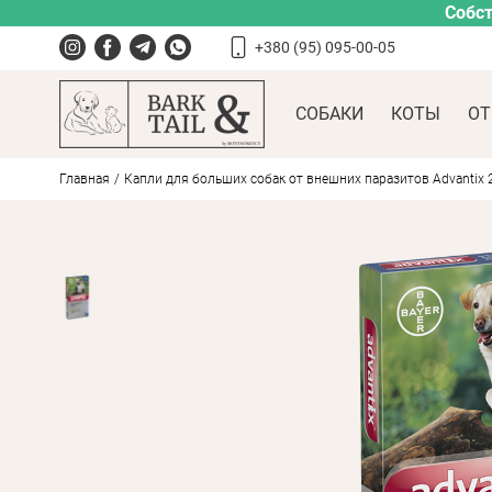
Собст
+380 (95) 095-00-05
СОБАКИ
КОТЫ
ОТ
Главная
Капли для больших собак от внешних паразитов Advantix 2