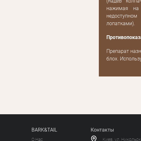
(надев колп
Получать уведомления о новинках,скидках,
или с помощью
акциях
нажимая на 
недоступно
лопатками).
Противопоказ
Препарат назн
блох. Использ
BARK&TAIL
Контакты
О Нас
Киев, ул. Никольс