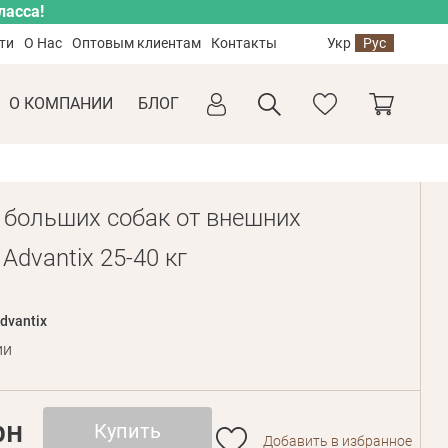
ласса!
ти
О Нас
Оптовым клиентам
Контакты
Укр
Рус
О КОМПАНИИ
БЛОГ
 больших собак от внешних
Advantix 25-40 кг
dvantix
ии
рн
Купить
Добавить в избранное