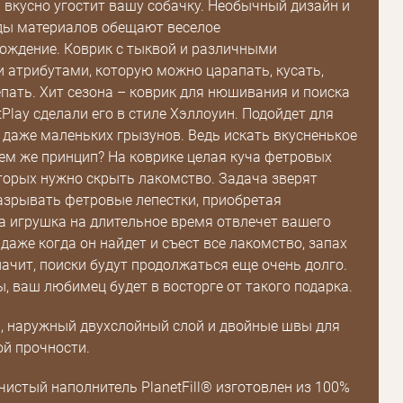
 вкусно угостит вашу собачку. Необычный дизайн и
ды материалов обещают веселое
ождение. Коврик с тыквой и различными
Пароль
 атрибутами, которую можно царапать, кусать,
пать. Хит сезона – коврик для нюшивания и поиска
Пароль
Play сделали его в стиле Хэллоуин. Подойдет для
и даже маленьких грызунов. Ведь искать вкусненькое
дения
чем же принцип? На коврике целая куча фетровых
Повторите
оторых нужно скрыть лакомство. Задача зверят
пароль
зрывать фетровые лепестки, приобретая
а игрушка на длительное время отвлечет вашего
даже когда он найдет и съест все лакомство, запах
Зарегистрироваться
начит, поиски будут продолжаться еще очень долго.
ы, ваш любимец будет в восторге от такого подарка.
, наружный двухслойный слой и двойные швы для
й прочности.
чистый наполнитель PlanetFill® изготовлен из 100%