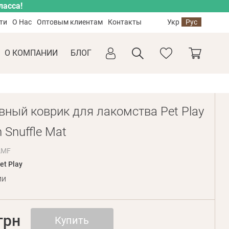
ласса!
ти
О Нас
Оптовым клиентам
Контакты
Укр
Рус
О КОМПАНИИ
БЛОГ
вный коврик для лакомства Pet Play
n Snuffle Mat
AMF
et Play
ии
грн
Купить