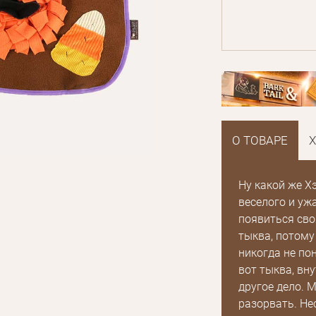
О ТОВАРЕ
Ну какой же Х
веселого и уж
появиться сво
тыква, потому
никогда не по
вот тыква, вн
другое дело. 
разорвать. Не