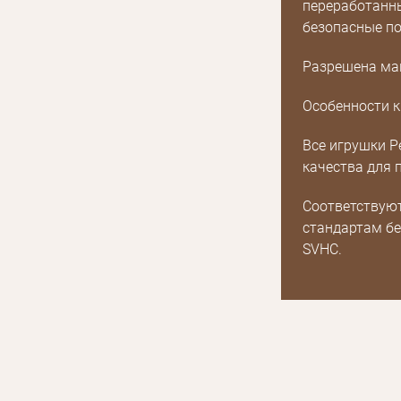
переработанны
безопасные по
Разрешена маш
Особенности к
Все игрушки P
качества для 
Соответствуют 
стандартам бе
SVHC.