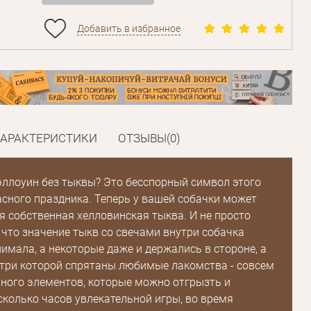
Добавить в избранное
ХАРАКТЕРИСТИКИ
ОТЗЫВЫ(0)
эллоуин без тыквы? Это бесспорный символ этого
асного праздника. Теперь у вашей собачки может
я собственная хелловинская тыква. И не просто
 что значение тыкв со свечами внутри собачка
нимала, а некоторые даже и держались в стороне, а
утри которой спрятаны любимые лакомства - совсем
Много элементов, которые можно отгрызть и
сколько часов увлекательной игры, во время