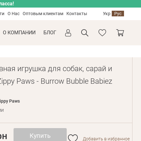
ласса!
ти
О Нас
Оптовым клиентам
Контакты
Укр
Рус
О КОМПАНИИ
БЛОГ
вная игрушка для собак, сарай и
ippy Paws - Burrow Bubble Babiez
ippy Paws
ии
рн
Купить
Добавить в избранное