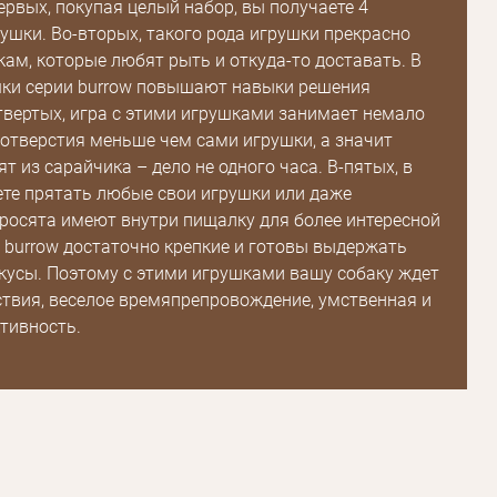
ервых, покупая целый набор, вы получаете 4
шки. Во-вторых, такого рода игрушки прекрасно
кам, которые любят рыть и откуда-то доставать. В
Зарегистрироваться
шки серии burrow повышают навыки решения
твертых, игра с этими игрушками занимает немало
 отверстия меньше чем сами игрушки, а значит
т из сарайчика – дело не одного часа. В-пятых, в
те прятать любые свои игрушки или даже
росята имеют внутри пищалку для более интересной
 burrow достаточно крепкие и готовы выдержать
кусы. Поэтому с этими игрушками вашу собаку ждет
твия, веселое времяпрепровождение, умственная и
тивность.