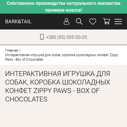
Собственное производство натурального лакомства
премиум-класса!
BARK&TAIL
+380 (95) 095-00-05
УКР
РУС
Главная
Интерактивная игрушка для собак, коробка шоколадных конфет Zippy
Paws - Box of Chocolates
СОБАКИ
ИНТЕРАКТИВНАЯ ИГРУШКА ДЛЯ
КОТЫ
СОБАК, КОРОБКА ШОКОЛАДНЫХ
ОТ ЖАРЫ
КОНФЕТ ZIPPY PAWS - BOX OF
НАШЕ ПРОИЗВОДСТВО
CHOCOLATES
НОВИНКИ
АКЦИИ
О КОМПАНИИ