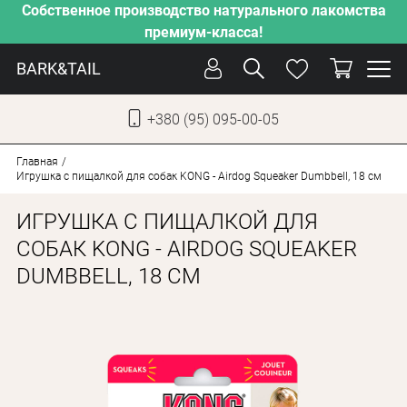
Собственное производство натурального лакомства
премиум-класса!
BARK&TAIL
+380 (95) 095-00-05
УКР
РУС
Главная
Игрушка с пищалкой для собак KONG - Airdog Squeaker Dumbbell, 18 см
СОБАКИ
ИГРУШКА С ПИЩАЛКОЙ ДЛЯ
КОТЫ
СОБАК KONG - AIRDOG SQUEAKER
DUMBBELL, 18 СМ
ОТ ЖАРЫ
НАШЕ ПРОИЗВОДСТВО
НОВИНКИ
АКЦИИ
О КОМПАНИИ