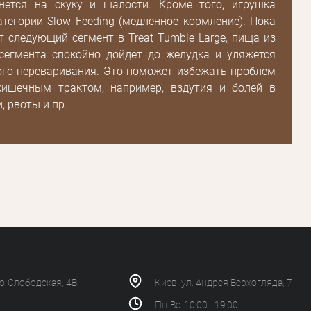
нется на скуку и шалости. Кроме того, игрушка
атегории Slow Feeding (медленное кормление). Пока
т следующий сегмент в Treat Tumble Large, пища из
сегмента спокойно дойдет до желудка и уляжется
ого переваривания. Это поможет избежать проблем
кишечным трактом, например, вздутия и болей в
и, рвоты и пр.
ко-Слободская, 4В
Киев, ул. Андрея Верхогляда, 7
Пн-Вс: 10:00 - 19:00