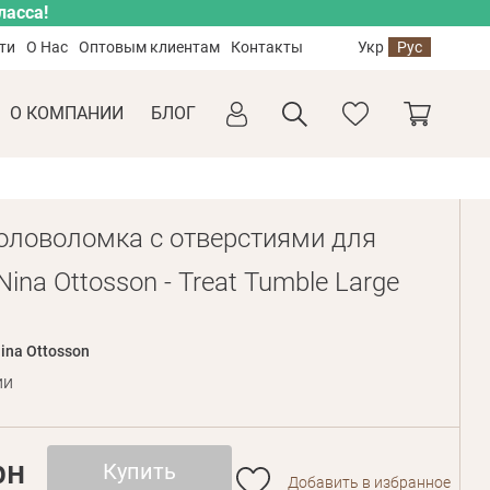
ласса!
ти
О Нас
Оптовым клиентам
Контакты
Укр
Рус
О КОМПАНИИ
БЛОГ
оловоломка с отверстиями для
ina Ottosson - Treat Tumble Large
ina Ottosson
ии
рн
Купить
Добавить в избранное