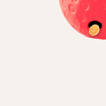
Личные данные
Имя*
Вам 
Фамилия*