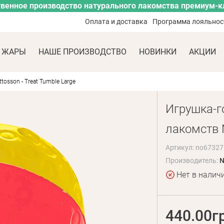
венное производство натурального лакомства премиум-к
Оплата и доставка
Программа лояльнос
 ЖАРЫ
НАШЕ ПРОИЗВОДСТВО
НОВИНКИ
АКЦИИ
osson - Treat Tumble Large
Игрушка-г
лакомств N
Артикул: no67327
Производитель:
N
Нет в налич
440.00г