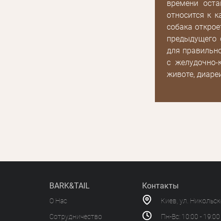
акциях
времени оста
относится к к
собака открое
предыдущего 
для правильн
с желудочно-
животе, диаре
BARK&TAIL
Контакты
О Нас
Киев, ул. Никольс
Сотрудничество
Пн-Вс: 10:00 - 19:00