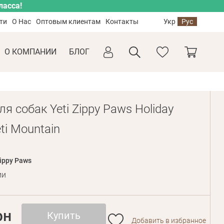
ласса!
ти
О Нас
Оптовым клиентам
Контакты
Укр
Рус
О КОМПАНИИ
БЛОГ
я собак Yeti Zippy Paws Holiday
eti Mountain
ippy Paws
ии
рн
Купить
Добавить в избранное