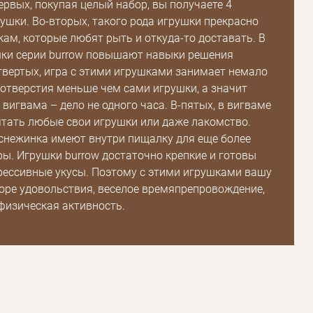
ервых, покупая целый набор, вы получаете 4
шки. Во-вторых, такого рода игрушки прекрасно
кам, которые любят рыть и откуда-то доставать. В
Зарегистрироваться
шки серии burrow повышают навыки решения
твертых, игра с этими игрушками занимает немало
 отверстия меньше чем сами игрушки, а значит
 вигвама – дело не одного часа. В-пятых, в вигваме
тать любые свои игрушки или даже лакомство.
снежинка имеют внутри пищалку для еще более
ры. Игрушки burrow достаточно крепкие и готовы
ессивные укусы. Поэтому с этими игрушками вашу
оре удовольствия, веселое времяпрепровождение,
физическая активность.