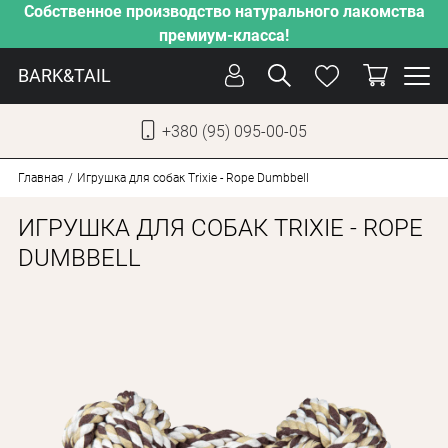
Собственное производство натурального лакомства
премиум-класса!
BARK&TAIL
+380 (95) 095-00-05
УКР
РУС
Главная
Игрушка для собак Trixie - Rope Dumbbell
ИГРУШКА ДЛЯ СОБАК TRIXIE - ROPE
СОБАКИ
DUMBBELL
КОТЫ
ОТ ЖАРЫ
НАШЕ ПРОИЗВОДСТВО
НОВИНКИ
АКЦИИ
О КОМПАНИИ