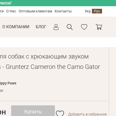
ласса!
ти
О Нас
Оптовым клиентам
Контакты
Укр
Рус
О КОМПАНИИ
БЛОГ
ля собак с хрюкающим звуком
 - Grunterz Cameron the Camo Gator
ippy Paws
ии
рн
Купить
Добавить в избранное