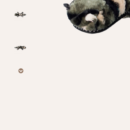
Личные данные
Имя*
Вам 
Фамилия*