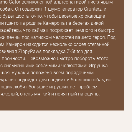
amo Gator великолепной альтернативой писклявым
собак. Он содержит 1 шумогенератор Grunterz, и,
го будет достаточно, чтобы веселые хрюкающие
Зарегистрироваться
и где-то на родине Камерона на берегах дикой
надейтесь, что кайман похрюкает немного и быстро
ки вечны под натиском челюстей вашего героя. Под
 Кэмерон находится несколько слоев стеганной
юзивная ZippyPaws подкладка Z-Stitch для
 прочности. Невозможно быстро побороть этого
 с сильнейшими собачьими челюстями! Игрушка
шая, ну как и положено всем порядочным
красно подойдет для средних и больших собак, но
нщик любит большие игрушки, нет проблем.
тяжелый, очень мягкий и приятный на ощупь.