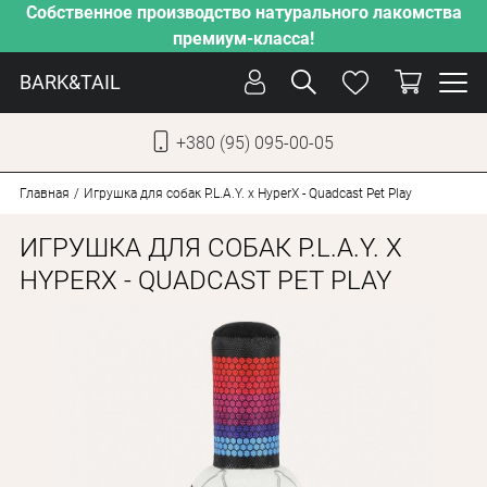
Собственное производство натурального лакомства
премиум-класса!
BARK&TAIL
+380 (95) 095-00-05
УКР
РУС
Главная
Игрушка для собак P.L.A.Y. x HyperX - Quadcast Pet Play
ИГРУШКА ДЛЯ СОБАК P.L.A.Y. X
СОБАКИ
HYPERX - QUADCAST PET PLAY
КОТЫ
ОТ ЖАРЫ
НАШЕ ПРОИЗВОДСТВО
НОВИНКИ
АКЦИИ
О КОМПАНИИ