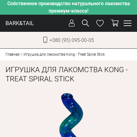
Собственное производство натурального лакомства
премиум-класса!
BARK&TAIL
+380 (95) 095-00-05
УКР
РУС
Главная
Игрушка для лакомства Kong - Treat Spiral Stick
ИГРУШКА ДЛЯ ЛАКОМСТВА KONG -
СОБАКИ
TREAT SPIRAL STICK
КОТЫ
ОТ ЖАРЫ
НАШЕ ПРОИЗВОДСТВО
НОВИНКИ
АКЦИИ
О КОМПАНИИ