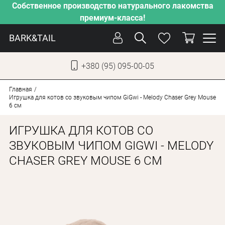
Собственное производство натурального лакомства
премиум-класса!
BARK&TAIL
+380 (95) 095-00-05
УКР
РУС
Главная
Игрушка для котов со звуковым чипом GiGwi - Melody Chaser Grey Mouse
6 см
СОБАКИ
ИГРУШКА ДЛЯ КОТОВ СО
КОТЫ
ЗВУКОВЫМ ЧИПОМ GIGWI - MELODY
ОТ ЖАРЫ
CHASER GREY MOUSE 6 СМ
НАШЕ ПРОИЗВОДСТВО
НОВИНКИ
АКЦИИ
О КОМПАНИИ