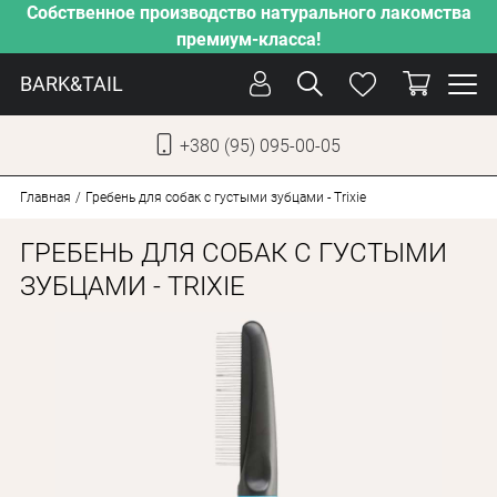
Собственное производство натурального лакомства
премиум-класса!
BARK&TAIL
+380 (95) 095-00-05
УКР
РУС
Главная
Гребень для собак с густыми зубцами - Trixie
ГРЕБЕНЬ ДЛЯ СОБАК С ГУСТЫМИ
СОБАКИ
ЗУБЦАМИ - TRIXIE
КОТЫ
ОТ ЖАРЫ
НАШЕ ПРОИЗВОДСТВО
НОВИНКИ
АКЦИИ
О КОМПАНИИ