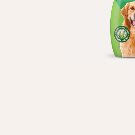
Личные данные
Имя*
Вам 
Фамилия*