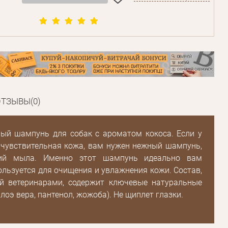
Пароль
Пароль
ТЗЫВЫ(0)
дения
Повторите
пароль
ный шампунь для собак с ароматом кокоса. Если у
 чувствительная кожа, вам нужен нежный шампунь,
ий мыла. Именно этот шампунь идеально вам
Зарегистрироваться
ользуется для очищения и увлажнения кожи. Состав,
й ветеринарами, содержит ключевые натуральные
лоэ вера, пантенол, жожоба). Не щиплет глазки.