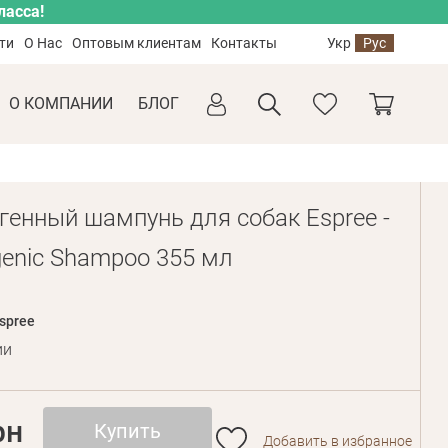
ласса!
ти
О Нас
Оптовым клиентам
Контакты
Укр
Рус
О КОМПАНИИ
БЛОГ
генный шампунь для собак Espree -
genic Shampoo 355 мл
spree
ии
рн
Купить
Добавить в избранное