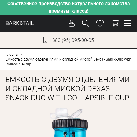
Собственное производство натурального лакомства
премиум-класса!
BARK&TAIL
+380 (95) 095-00-05
УКР
РУС
Главная
Емкость с двумя отделениями и складной миской Dexas - Snack-Duo with
Collapsible Cup
СОБАКИ
ЕМКОСТЬ С ДВУМЯ ОТДЕЛЕНИЯМИ
КОТЫ
И СКЛАДНОЙ МИСКОЙ DEXAS -
ОТ ЖАРЫ
SNACK-DUO WITH COLLAPSIBLE CUP
НАШЕ ПРОИЗВОДСТВО
НОВИНКИ
АКЦИИ
О КОМПАНИИ