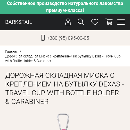
Собственное производство натурального лакомства
премиум-класса!
BARK&TAIL
+380 (95) 095-00-05
УКР
РУС
Главная
Дорожная складная миска с креплением на бутылку Dexas - Travel Cup
with Bottle Holder & Carabiner
СОБАКИ
ДОРОЖНАЯ СКЛАДНАЯ МИСКА С
КОТЫ
КРЕПЛЕНИЕМ НА БУТЫЛКУ DEXAS -
ОТ ЖАРЫ
TRAVEL CUP WITH BOTTLE HOLDER
НАШЕ ПРОИЗВОДСТВО
& CARABINER
НОВИНКИ
АКЦИИ
О КОМПАНИИ