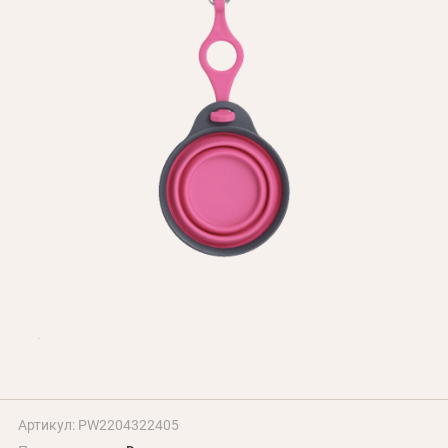
БЛОГ
Оплата и доставка
Программа лояльности
О Нас
Оптовым клиентам
Контакты
+380 (95) 095-00-05
Артикул: PW2204322405