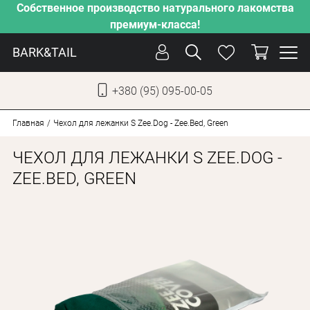
Собственное производство натурального лакомства
премиум-класса!
BARK&TAIL
+380 (95) 095-00-05
УКР
РУС
Главная
Чехол для лежанки S Zee.Dog - Zee.Bed, Green
ЧЕХОЛ ДЛЯ ЛЕЖАНКИ S ZEE.DOG -
СОБАКИ
ZEE.BED, GREEN
КОТЫ
ОТ ЖАРЫ
НАШЕ ПРОИЗВОДСТВО
НОВИНКИ
АКЦИИ
О КОМПАНИИ