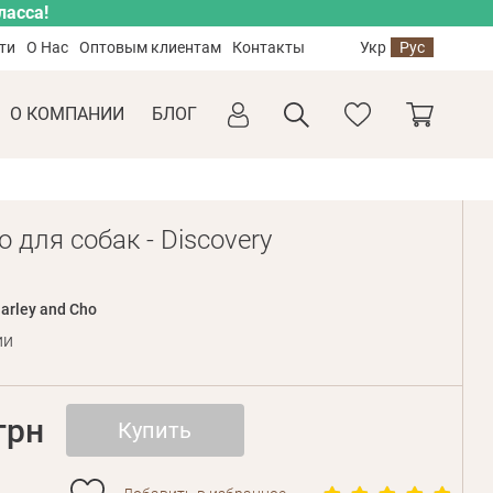
ласса!
ти
О Нас
Оптовым клиентам
Контакты
Укр
Рус
О КОМПАНИИ
БЛОГ
 для собак - Discovery
arley and Cho
ии
грн
Купить