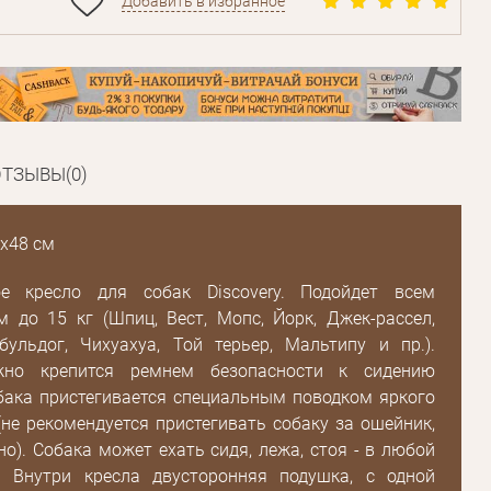
Добавить в избранное
ТЗЫВЫ(0)
х48 см
Пароль
ое кресло для собак Discovery. Подойдет всем
 до 15 кг (Шпиц, Вест, Мопс, Йорк, Джек-рассел,
Пароль
бульдог, Чихуахуа, Той терьер, Мальтипу и пр.).
дения
жно крепится ремнем безопасности к сидению
Повторите
бака пристегивается специальным поводком яркого
пароль
(не рекомендуется пристегивать собаку за ошейник,
но). Собака может ехать сидя, лежа, стоя - в любой
. Внутри кресла двусторонняя подушка, с одной