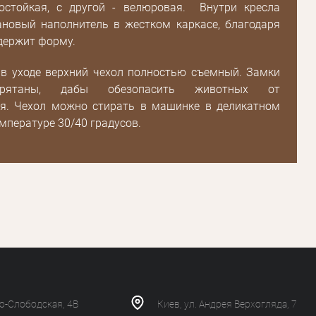
Зарегистрироваться
остойкая, с другой - велюровая. Внутри кресла
ановый наполнитель в жестком каркасе, благодаря
 держит форму.
 в уходе верхний чехол полностью съемный. Замки
рятаны, дабы обезопасить животных от
я. Чехол можно стирать в машинке в деликатном
мпературе 30/40 градусов.
ко-Слободская, 4В
Киев, ул. Андрея Верхогляда, 7