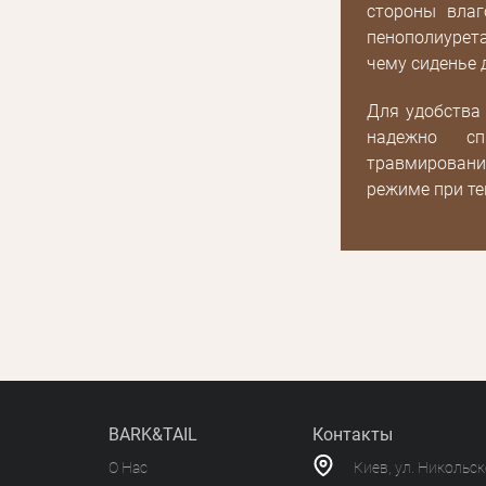
или с помощью
стороны влаг
акциях
пенополиурет
чему сиденье
Для удобства
надежно сп
травмировани
режиме при те
BARK&TAIL
Контакты
О Нас
Киев, ул. Никольс