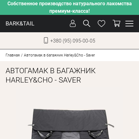
Собственное производство натурального лакомства
премиум-класса!
BARK&TAIL
+380 (95) 095-00-05
УКР
РУС
Главная
Автогамак в багажник Harley&Cho - Saver
АВТОГАМАК В БАГАЖНИК
СОБАКИ
HARLEY&CHO - SAVER
КОТЫ
ОТ ЖАРЫ
НАШЕ ПРОИЗВОДСТВО
НОВИНКИ
АКЦИИ
О КОМПАНИИ