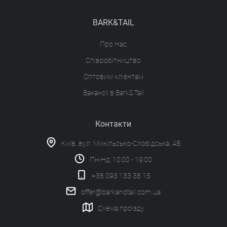
BARK&TAIL
Про Нас
Співробітництво
Оптовим клієнтам
Вакансії в Bark&Tail
Контакти
Київ, вул. Микільсько-Слобідська, 4В
Пн-Нд: 10:00 - 19:00
+38 093 133 38 15
offer@barkandtail.com.ua
Схема проїзду