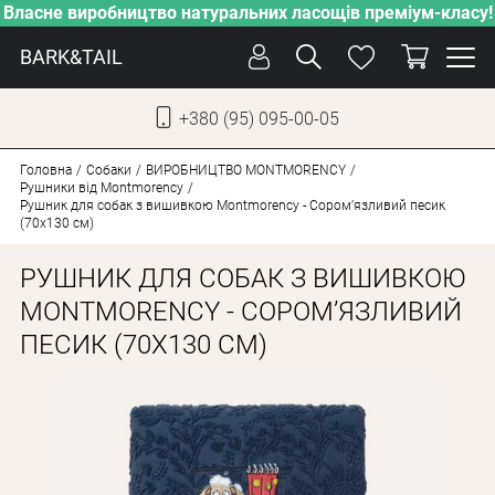
Власне виробництво натуральних ласощів преміум-класу!
BARK&TAIL
+380 (95) 095-00-05
УКР
РУС
Головна
Собаки
ВИРОБНИЦТВО MONTMORENCY
Рушники від Montmorency
Рушник для собак з вишивкою Montmorency - Соромʼязливий песик
(70х130 см)
ДОГЛЯД
ПІКЛУВАННЯ
РУШНИК ДЛЯ СОБАК З ВИШИВКОЮ
ВІД СПЕКИ
MONTMORENCY - СОРОМʼЯЗЛИВИЙ
ПЕСИК (70Х130 СМ)
ВЛАСНЕ ВИРОБНИЦТВО
НОВИНКИ
АКЦІЇ
ДЛЯ КОТІВ