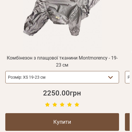
Отримувати повідомлення про новинки, знижки, акції
обліковий запис не підтверджена
Відправити
Не прийшов лист?
Повторити відправку
Реєстрація
Відправити
Пароль
Згадали пароль?
або з допомогою
Комбінезон з плащової тканини Montmorency - 19-
23 см
Зареєструватися
Розмір:
XS 19-23 см
Ро
2250.00грн
Купити