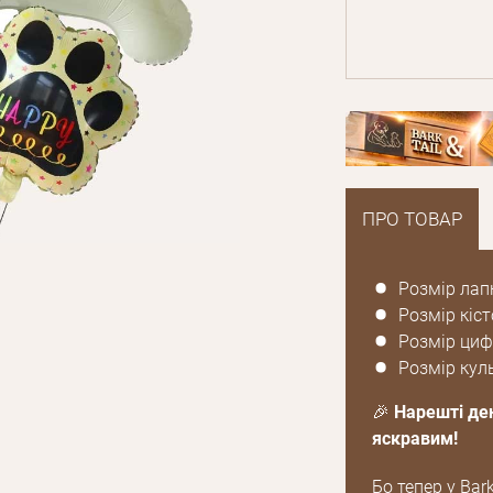
ПРО ТОВАР
Розмір лап
Розмір кіст
Розмір циф
Розмір кул
🎉
Нарешті де
яскравим!
Бо тепер у Bar