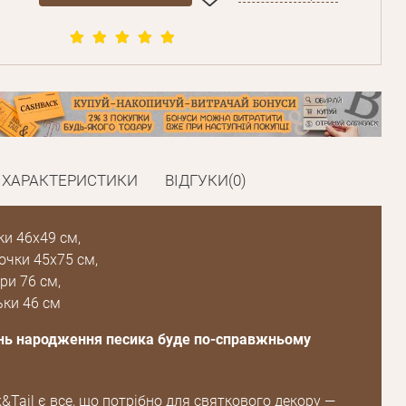
ХАРАКТЕРИСТИКИ
ВІДГУКИ(0)
ки 46х49 см,
очки 45х75 см,
ри 76 см,
ьки 46 см
нь народження песика буде по-справжньому
k&Tail є все, що потрібно для святкового декору —