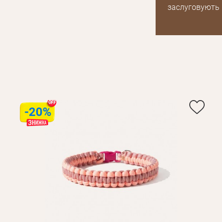
заслуговують 
Отримувати повідомлення про новинки,
або з допомогою
знижки, акції
-20%