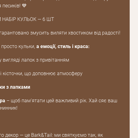
 песиків! 💙
 НАБІР КУЛЬОК — 6 ШТ
 гарантовано змусить виляти хвостиком від радості!
 просто кульки,
а емоції, стиль і краса:
у вигляді лапок з привітанням
і кісточки, що доповнює атмосферу
Пароль
ьки з лапками
Пароль
ра
– щоб пам’ятати цей важливий рік. Хай сяє ваш
дження
нинник!
Повторіть
пароль
то декор — це Bark&Tail: ми святкуємо так, як