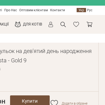
ті
Про Нас
Оптовим клієнтам
Контакти
Укр
Рус
АКЦІЇ
ДЛЯ КОТІВ
кульок на девʼятий день народження
ta - Gold 9
4
рн
Купити
Додати в обране