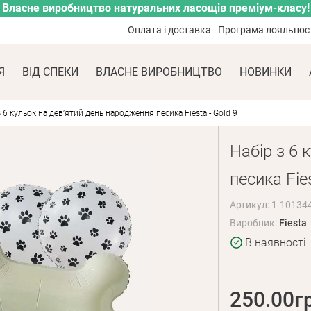
Власне виробництво натуральних ласощів преміум-класу!
Оплата і доставка
Програма лояльнос
Я
ВІД СПЕКИ
ВЛАСНЕ ВИРОБНИЦТВО
НОВИНКИ
з 6 кульок на девʼятий день народження песика Fiesta - Gold 9
Набір з 6 
песика Fies
Артикул: 1-10134
Виробник:
Fiesta
В наявності
250.00г