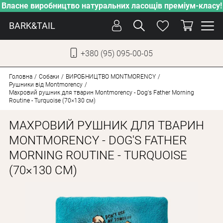
Власне виробництво натуральних ласощів преміум-класу!
BARK&TAIL
+380 (95) 095-00-05
УКР
РУС
Головна
Собаки
ВИРОБНИЦТВО MONTMORENCY
Рушники від Montmorency
Махровий рушник для тварин Montmorency - Dog's Father Morning
Routine - Turquoise (70×130 см)
ДОГЛЯД
ПІКЛУВАННЯ
МАХРОВИЙ РУШНИК ДЛЯ ТВАРИН
ВІД СПЕКИ
MONTMORENCY - DOG'S FATHER
MORNING ROUTINE - TURQUOISE
ВЛАСНЕ ВИРОБНИЦТВО
(70×130 СМ)
НОВИНКИ
АКЦІЇ
ДЛЯ КОТІВ